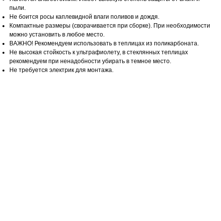
пыли.
Не боится росы каплевидной влаги поливов и дождя.
Компактные размеры (сворачивается при сборке). При необходимости
можно установить в любое место.
ВАЖНО! Рекомендуем использовать в теплицах из поликарбоната.
Не высокая стойкость к ультрафиолету, в стеклянных теплицах
рекомендуем при ненадобности убирать в темное место.
Не требуется электрик для монтажа.
ОТВЕТЬТЕ НА 6 ВОПРОСОВ
И ПОЛУЧИТЕ:
Стоимость обогревателя лично для Вас
Расчёт расходов на электричество в месяц
Вашу персональную скидку