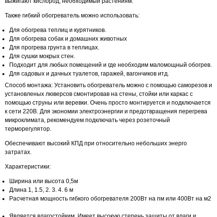
выжигают кислород, необходимый растениям.
Также гибкий обогреватель можно использовать:
Для обогрева теплиц и курятников.
Для обогрева собак и домашних животных
Для прогрева грунта в теплицах.
Для сушки мокрых стен.
Подходит для любых помещений и где необходим маломощный обогрев.
Для садовых и дачных туалетов, гаражей, вагончиков итд.
Способ монтажа: Установить обогреватель можно с помощью саморезов и
установленых люверсов смонтировав на стены, стойки или каркас с
помощью струны или веревки. Очень просто монтируется и подключается
к сети 220В. Для экономии электроэнергии и предотвращения перегрева
микроклимата, рекомендуем подключать через розеточный
терморегулятор.
Обеспечивают высокий КПД при относительно небольших энерго
затратах.
Характеристики:
Ширина или высота 0,5м
Длина 1, 1.5, 2. 3. 4. 6 м
Расчетная мощность гибкого обогревателя 200Вт на пм или 400Вт на м2
Является влагостойким. Имеет высокую степень защиты от влаги и